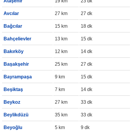
Ataşehir
19 km
23 dk
Avcılar
27 km
27 dk
Bağcılar
15 km
18 dk
Bahçelievler
13 km
15 dk
Bakırköy
12 km
14 dk
Başakşehir
25 km
27 dk
Bayrampaşa
9 km
15 dk
Beşiktaş
7 km
14 dk
Beykoz
27 km
33 dk
Beylikdüzü
35 km
33 dk
Beyoğlu
5 km
9 dk