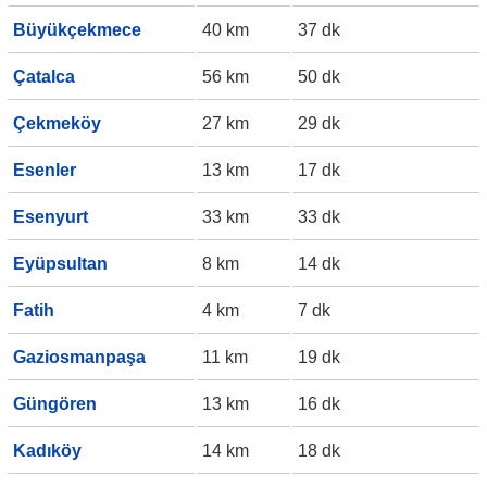
Büyükçekmece
40 km
37 dk
Çatalca
56 km
50 dk
Çekmeköy
27 km
29 dk
Esenler
13 km
17 dk
Esenyurt
33 km
33 dk
Eyüpsultan
8 km
14 dk
Fatih
4 km
7 dk
Gaziosmanpaşa
11 km
19 dk
Güngören
13 km
16 dk
Kadıköy
14 km
18 dk