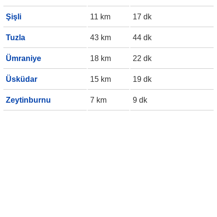
Şişli
11 km
17 dk
Tuzla
43 km
44 dk
Ümraniye
18 km
22 dk
Üsküdar
15 km
19 dk
Zeytinburnu
7 km
9 dk