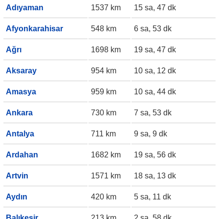
Adıyaman
1537 km
15 sa, 47 dk
Afyonkarahisar
548 km
6 sa, 53 dk
Ağrı
1698 km
19 sa, 47 dk
Aksaray
954 km
10 sa, 12 dk
Amasya
959 km
10 sa, 44 dk
Ankara
730 km
7 sa, 53 dk
Antalya
711 km
9 sa, 9 dk
Ardahan
1682 km
19 sa, 56 dk
Artvin
1571 km
18 sa, 13 dk
Aydın
420 km
5 sa, 11 dk
Balıkesir
213 km
2 sa, 58 dk