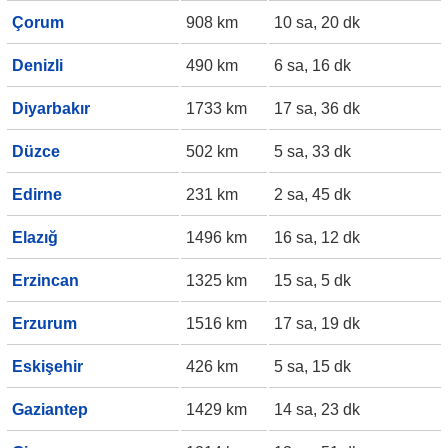
Çorum
908 km
10 sa, 20 dk
Denizli
490 km
6 sa, 16 dk
Diyarbakır
1733 km
17 sa, 36 dk
Düzce
502 km
5 sa, 33 dk
Edirne
231 km
2 sa, 45 dk
Elazığ
1496 km
16 sa, 12 dk
Erzincan
1325 km
15 sa, 5 dk
Erzurum
1516 km
17 sa, 19 dk
Eskişehir
426 km
5 sa, 15 dk
Gaziantep
1429 km
14 sa, 23 dk