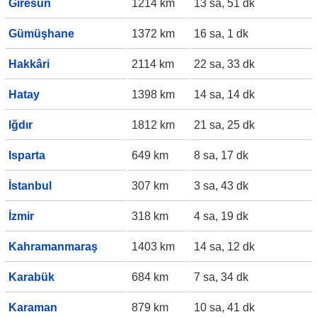
Giresun
1214 km
13 sa, 51 dk
Gümüşhane
1372 km
16 sa, 1 dk
Hakkâri
2114 km
22 sa, 33 dk
Hatay
1398 km
14 sa, 14 dk
Iğdır
1812 km
21 sa, 25 dk
Isparta
649 km
8 sa, 17 dk
İstanbul
307 km
3 sa, 43 dk
İzmir
318 km
4 sa, 19 dk
Kahramanmaraş
1403 km
14 sa, 12 dk
Karabük
684 km
7 sa, 34 dk
Karaman
879 km
10 sa, 41 dk