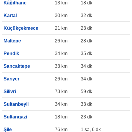
Kâğıthane
13 km
18 dk
Kartal
30 km
32 dk
Küçükçekmece
21 km
23 dk
Maltepe
26 km
28 dk
Pendik
34 km
35 dk
Sancaktepe
33 km
34 dk
Sarıyer
26 km
34 dk
Silivri
73 km
59 dk
Sultanbeyli
34 km
33 dk
Sultangazi
18 km
23 dk
Şile
76 km
1 sa, 6 dk