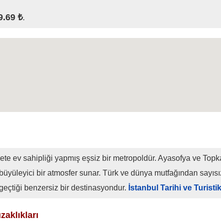
9.69 ₺
.
ete ev sahipliği yapmış eşsiz bir metropoldür. Ayasofya ve Topk
büyüleyici bir atmosfer sunar. Türk ve dünya mutfağından sayıs
 geçtiği benzersiz bir destinasyondur.
İstanbul Tarihi ve Turisti
zaklıkları