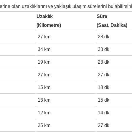
rine olan uzaklıklarını ve yaklaşık ulaşım sürelerini bulabilirsini
Uzaklık
Süre
(Kilometre)
(Saat, Dakika)
27 km
28 dk
34 km
33 dk
19 km
23 dk
27 km
27 dk
15 km
18 dk
13 km
15 dk
12 km
14 dk
25 km
27 dk