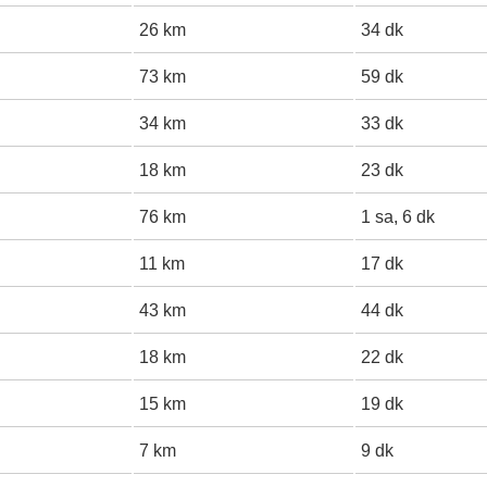
26 km
34 dk
73 km
59 dk
34 km
33 dk
18 km
23 dk
76 km
1 sa, 6 dk
11 km
17 dk
43 km
44 dk
18 km
22 dk
15 km
19 dk
7 km
9 dk