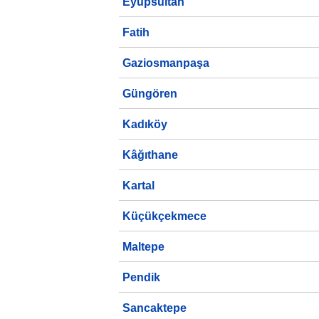
Eyüpsultan
Fatih
Gaziosmanpaşa
Güngören
Kadıköy
Kâğıthane
Kartal
Küçükçekmece
Maltepe
Pendik
Sancaktepe