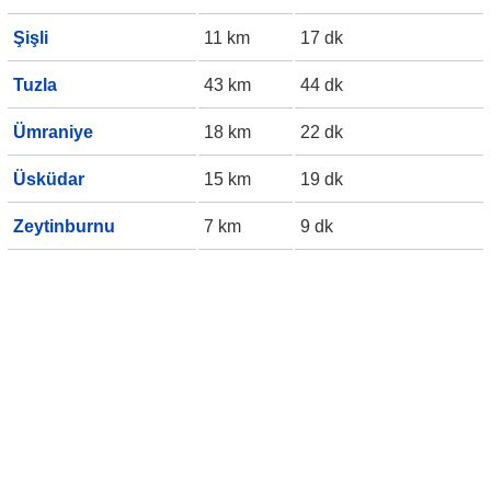
Şişli
11 km
17 dk
Tuzla
43 km
44 dk
Ümraniye
18 km
22 dk
Üsküdar
15 km
19 dk
Zeytinburnu
7 km
9 dk