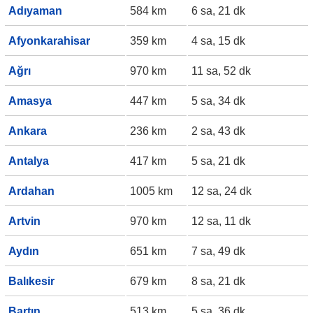
Adıyaman
584 km
6 sa, 21 dk
Afyonkarahisar
359 km
4 sa, 15 dk
Ağrı
970 km
11 sa, 52 dk
Amasya
447 km
5 sa, 34 dk
Ankara
236 km
2 sa, 43 dk
Antalya
417 km
5 sa, 21 dk
Ardahan
1005 km
12 sa, 24 dk
Artvin
970 km
12 sa, 11 dk
Aydın
651 km
7 sa, 49 dk
Balıkesir
679 km
8 sa, 21 dk
Bartın
513 km
5 sa, 36 dk