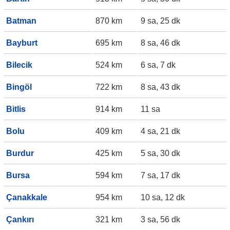
Batman
870 km
9 sa, 25 dk
Bayburt
695 km
8 sa, 46 dk
Bilecik
524 km
6 sa, 7 dk
Bingöl
722 km
8 sa, 43 dk
Bitlis
914 km
11 sa
Bolu
409 km
4 sa, 21 dk
Burdur
425 km
5 sa, 30 dk
Bursa
594 km
7 sa, 17 dk
Çanakkale
954 km
10 sa, 12 dk
Çankırı
321 km
3 sa, 56 dk