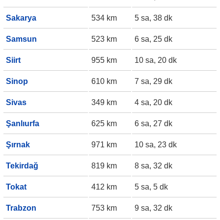
Sakarya
534 km
5 sa, 38 dk
Samsun
523 km
6 sa, 25 dk
Siirt
955 km
10 sa, 20 dk
Sinop
610 km
7 sa, 29 dk
Sivas
349 km
4 sa, 20 dk
Şanlıurfa
625 km
6 sa, 27 dk
Şırnak
971 km
10 sa, 23 dk
Tekirdağ
819 km
8 sa, 32 dk
Tokat
412 km
5 sa, 5 dk
Trabzon
753 km
9 sa, 32 dk