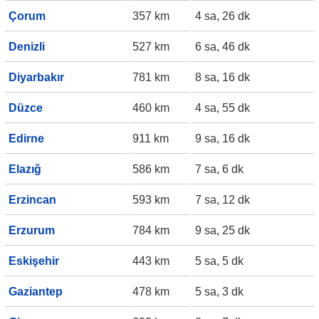
Çorum
357 km
4 sa, 26 dk
Denizli
527 km
6 sa, 46 dk
Diyarbakır
781 km
8 sa, 16 dk
Düzce
460 km
4 sa, 55 dk
Edirne
911 km
9 sa, 16 dk
Elazığ
586 km
7 sa, 6 dk
Erzincan
593 km
7 sa, 12 dk
Erzurum
784 km
9 sa, 25 dk
Eskişehir
443 km
5 sa, 5 dk
Gaziantep
478 km
5 sa, 3 dk