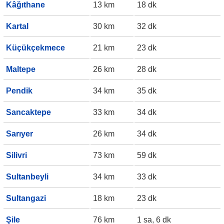
Kâğıthane
13 km
18 dk
Kartal
30 km
32 dk
Küçükçekmece
21 km
23 dk
Maltepe
26 km
28 dk
Pendik
34 km
35 dk
Sancaktepe
33 km
34 dk
Sarıyer
26 km
34 dk
Silivri
73 km
59 dk
Sultanbeyli
34 km
33 dk
Sultangazi
18 km
23 dk
Şile
76 km
1 sa, 6 dk