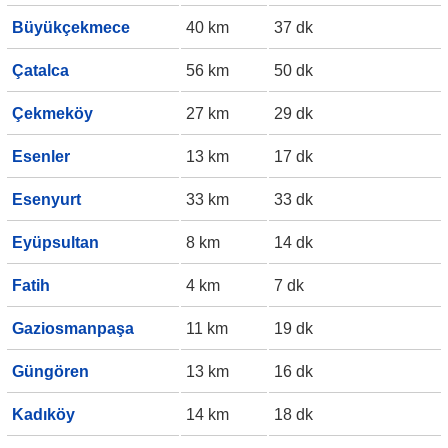
Büyükçekmece
40 km
37 dk
Çatalca
56 km
50 dk
Çekmeköy
27 km
29 dk
Esenler
13 km
17 dk
Esenyurt
33 km
33 dk
Eyüpsultan
8 km
14 dk
Fatih
4 km
7 dk
Gaziosmanpaşa
11 km
19 dk
Güngören
13 km
16 dk
Kadıköy
14 km
18 dk