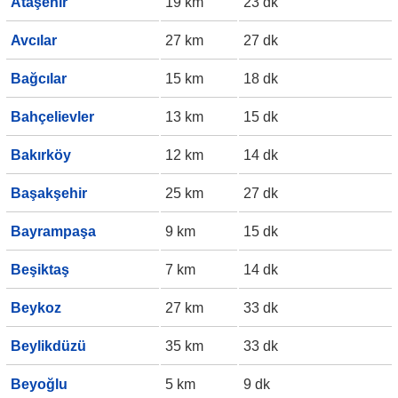
Ataşehir
19 km
23 dk
Avcılar
27 km
27 dk
Bağcılar
15 km
18 dk
Bahçelievler
13 km
15 dk
Bakırköy
12 km
14 dk
Başakşehir
25 km
27 dk
Bayrampaşa
9 km
15 dk
Beşiktaş
7 km
14 dk
Beykoz
27 km
33 dk
Beylikdüzü
35 km
33 dk
Beyoğlu
5 km
9 dk