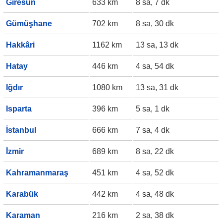
Giresun
633 km
8 sa, 7 dk
Gümüşhane
702 km
8 sa, 30 dk
Hakkâri
1162 km
13 sa, 13 dk
Hatay
446 km
4 sa, 54 dk
Iğdır
1080 km
13 sa, 31 dk
Isparta
396 km
5 sa, 1 dk
İstanbul
666 km
7 sa, 4 dk
İzmir
689 km
8 sa, 22 dk
Kahramanmaraş
451 km
4 sa, 52 dk
Karabük
442 km
4 sa, 48 dk
Karaman
216 km
2 sa, 38 dk