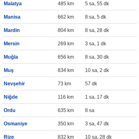
Malatya
485 km
5 sa, 55 dk
Manisa
662 km
8 sa, 5 dk
Mardin
804 km
8 sa, 28 dk
Mersin
269 km
3 sa, 1 dk
Muğla
656 km
8 sa, 30 dk
Muş
834 km
10 sa, 2 dk
Nevşehir
73 km
57 dk
Niğde
116 km
1 sa, 17 dk
Ordu
635 km
8 sa
Osmaniye
350 km
3 sa, 47 dk
Rize
832 km
10 sa, 28 dk