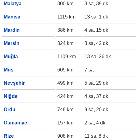
Malatya
300 km
3 sa, 39 dk
Manisa
1115 km
13 sa, 1 dk
Mardin
386 km
4 sa, 15 dk
Mersin
324 km
3 sa, 42 dk
Muğla
1109 km
13 sa, 26 dk
Muş
609 km
7 sa
Nevşehir
499 km
5 sa, 29 dk
Niğde
424 km
4 sa, 37 dk
Ordu
748 km
9 sa, 20 dk
Osmaniye
157 km
2 sa, 4 dk
Rize
908 km
11 sa, 8 dk