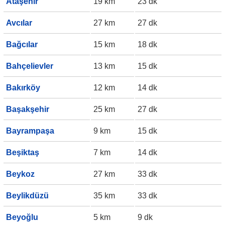
Ataşehir
19 km
23 dk
Avcılar
27 km
27 dk
Bağcılar
15 km
18 dk
Bahçelievler
13 km
15 dk
Bakırköy
12 km
14 dk
Başakşehir
25 km
27 dk
Bayrampaşa
9 km
15 dk
Beşiktaş
7 km
14 dk
Beykoz
27 km
33 dk
Beylikdüzü
35 km
33 dk
Beyoğlu
5 km
9 dk