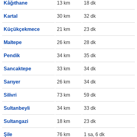
Kâğıthane
13 km
18 dk
Kartal
30 km
32 dk
Küçükçekmece
21 km
23 dk
Maltepe
26 km
28 dk
Pendik
34 km
35 dk
Sancaktepe
33 km
34 dk
Sarıyer
26 km
34 dk
Silivri
73 km
59 dk
Sultanbeyli
34 km
33 dk
Sultangazi
18 km
23 dk
Şile
76 km
1 sa, 6 dk