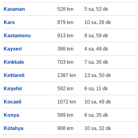
Karaman
528 km
5 sa, 53 dk
Kars
879 km
10 sa, 26 dk
Kastamonu
913 km
9 sa, 59 dk
Kayseri
388 km
4 sa, 48 dk
Kırıkkale
703 km
7 sa, 30 dk
Kırklareli
1387 km
13 sa, 50 dk
Kırşehir
592 km
6 sa, 11 dk
Kocaeli
1072 km
10 sa, 49 dk
Konya
589 km
6 sa, 35 dk
Kütahya
908 km
10 sa, 32 dk