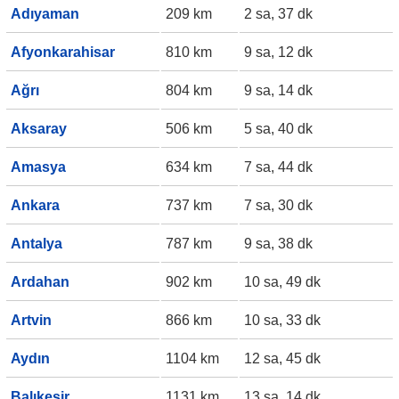
Adıyaman
209 km
2 sa, 37 dk
Afyonkarahisar
810 km
9 sa, 12 dk
Ağrı
804 km
9 sa, 14 dk
Aksaray
506 km
5 sa, 40 dk
Amasya
634 km
7 sa, 44 dk
Ankara
737 km
7 sa, 30 dk
Antalya
787 km
9 sa, 38 dk
Ardahan
902 km
10 sa, 49 dk
Artvin
866 km
10 sa, 33 dk
Aydın
1104 km
12 sa, 45 dk
Balıkesir
1131 km
13 sa, 14 dk