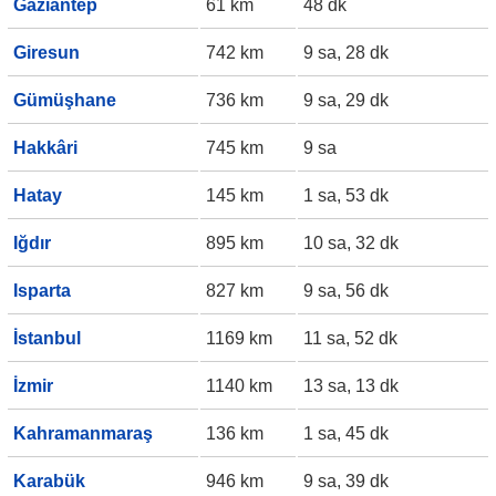
Gaziantep
61 km
48 dk
Giresun
742 km
9 sa, 28 dk
Gümüşhane
736 km
9 sa, 29 dk
Hakkâri
745 km
9 sa
Hatay
145 km
1 sa, 53 dk
Iğdır
895 km
10 sa, 32 dk
Isparta
827 km
9 sa, 56 dk
İstanbul
1169 km
11 sa, 52 dk
İzmir
1140 km
13 sa, 13 dk
Kahramanmaraş
136 km
1 sa, 45 dk
Karabük
946 km
9 sa, 39 dk