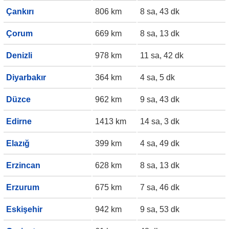
Çankırı
806 km
8 sa, 43 dk
Çorum
669 km
8 sa, 13 dk
Denizli
978 km
11 sa, 42 dk
Diyarbakır
364 km
4 sa, 5 dk
Düzce
962 km
9 sa, 43 dk
Edirne
1413 km
14 sa, 3 dk
Elazığ
399 km
4 sa, 49 dk
Erzincan
628 km
8 sa, 13 dk
Erzurum
675 km
7 sa, 46 dk
Eskişehir
942 km
9 sa, 53 dk