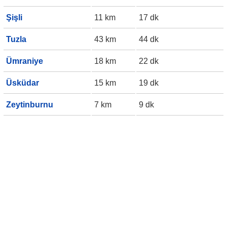
Şişli
11 km
17 dk
Tuzla
43 km
44 dk
Ümraniye
18 km
22 dk
Üsküdar
15 km
19 dk
Zeytinburnu
7 km
9 dk