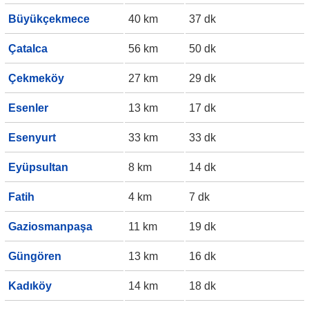
Büyükçekmece
40 km
37 dk
Çatalca
56 km
50 dk
Çekmeköy
27 km
29 dk
Esenler
13 km
17 dk
Esenyurt
33 km
33 dk
Eyüpsultan
8 km
14 dk
Fatih
4 km
7 dk
Gaziosmanpaşa
11 km
19 dk
Güngören
13 km
16 dk
Kadıköy
14 km
18 dk