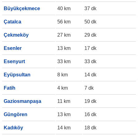
Büyükçekmece
40 km
37 dk
Çatalca
56 km
50 dk
Çekmeköy
27 km
29 dk
Esenler
13 km
17 dk
Esenyurt
33 km
33 dk
Eyüpsultan
8 km
14 dk
Fatih
4 km
7 dk
Gaziosmanpaşa
11 km
19 dk
Güngören
13 km
16 dk
Kadıköy
14 km
18 dk