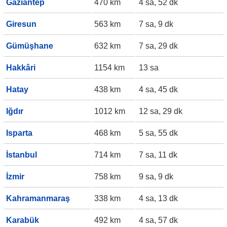
Gaziantep
470 km
4 sa, 52 dk
Giresun
563 km
7 sa, 9 dk
Gümüşhane
632 km
7 sa, 29 dk
Hakkâri
1154 km
13 sa
Hatay
438 km
4 sa, 45 dk
Iğdır
1012 km
12 sa, 29 dk
Isparta
468 km
5 sa, 55 dk
İstanbul
714 km
7 sa, 11 dk
İzmir
758 km
9 sa, 9 dk
Kahramanmaraş
338 km
4 sa, 13 dk
Karabük
492 km
4 sa, 57 dk