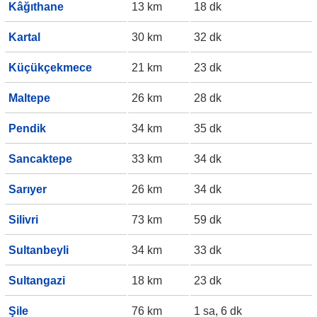
Kâğıthane
13 km
18 dk
Kartal
30 km
32 dk
Küçükçekmece
21 km
23 dk
Maltepe
26 km
28 dk
Pendik
34 km
35 dk
Sancaktepe
33 km
34 dk
Sarıyer
26 km
34 dk
Silivri
73 km
59 dk
Sultanbeyli
34 km
33 dk
Sultangazi
18 km
23 dk
Şile
76 km
1 sa, 6 dk