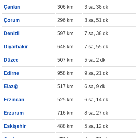
Çankırı
306 km
3 sa, 38 dk
Çorum
296 km
3 sa, 51 dk
Denizli
597 km
7 sa, 38 dk
Diyarbakır
648 km
7 sa, 55 dk
Düzce
507 km
5 sa, 2 dk
Edirne
958 km
9 sa, 21 dk
Elazığ
517 km
6 sa, 9 dk
Erzincan
525 km
6 sa, 14 dk
Erzurum
716 km
8 sa, 27 dk
Eskişehir
488 km
5 sa, 12 dk