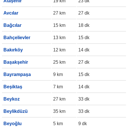
Ataşehir
19 km
23 dk
Avcılar
27 km
27 dk
Bağcılar
15 km
18 dk
Bahçelievler
13 km
15 dk
Bakırköy
12 km
14 dk
Başakşehir
25 km
27 dk
Bayrampaşa
9 km
15 dk
Beşiktaş
7 km
14 dk
Beykoz
27 km
33 dk
Beylikdüzü
35 km
33 dk
Beyoğlu
5 km
9 dk