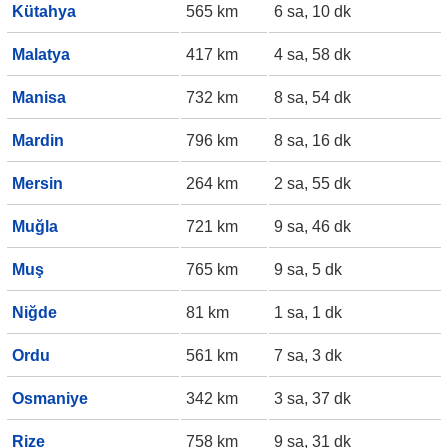
Kütahya
565 km
6 sa, 10 dk
Malatya
417 km
4 sa, 58 dk
Manisa
732 km
8 sa, 54 dk
Mardin
796 km
8 sa, 16 dk
Mersin
264 km
2 sa, 55 dk
Muğla
721 km
9 sa, 46 dk
Muş
765 km
9 sa, 5 dk
Niğde
81 km
1 sa, 1 dk
Ordu
561 km
7 sa, 3 dk
Osmaniye
342 km
3 sa, 37 dk
Rize
758 km
9 sa, 31 dk