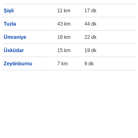
Şişli
11 km
17 dk
Tuzla
43 km
44 dk
Ümraniye
18 km
22 dk
Üsküdar
15 km
19 dk
Zeytinburnu
7 km
9 dk