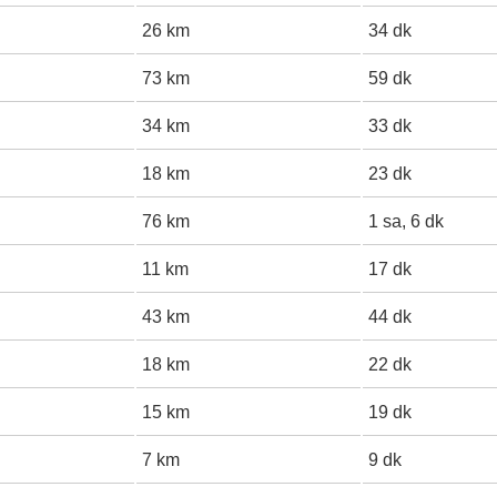
26 km
34 dk
73 km
59 dk
34 km
33 dk
18 km
23 dk
76 km
1 sa, 6 dk
11 km
17 dk
43 km
44 dk
18 km
22 dk
15 km
19 dk
7 km
9 dk