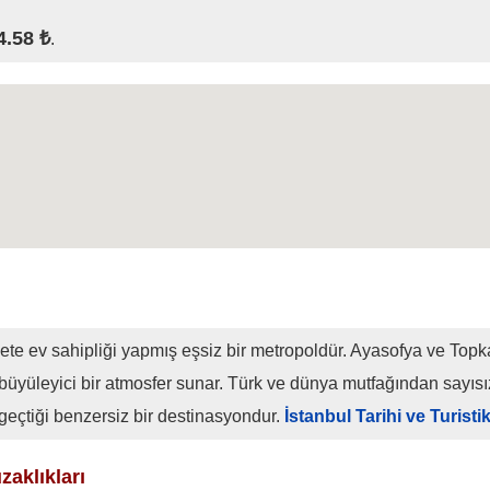
4.58 ₺
.
ete ev sahipliği yapmış eşsiz bir metropoldür. Ayasofya ve Topk
büyüleyici bir atmosfer sunar. Türk ve dünya mutfağından sayıs
 geçtiği benzersiz bir destinasyondur.
İstanbul Tarihi ve Turisti
zaklıkları