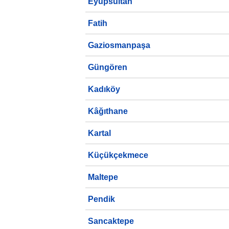
Eyüpsultan
Fatih
Gaziosmanpaşa
Güngören
Kadıköy
Kâğıthane
Kartal
Küçükçekmece
Maltepe
Pendik
Sancaktepe