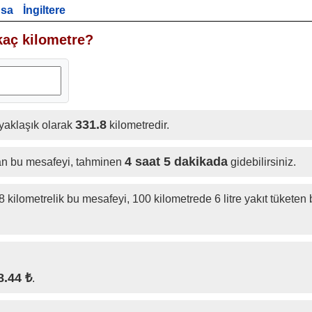
nsa
İngiltere
kaç kilometre?
331.8
yaklaşık olarak
kilometredir.
4 saat 5 dakikada
lan bu mesafeyi, tahminen
gidebilirsiniz.
 kilometrelik bu mesafeyi, 100 kilometrede 6 litre yakıt tüketen b
8.44 ₺
.