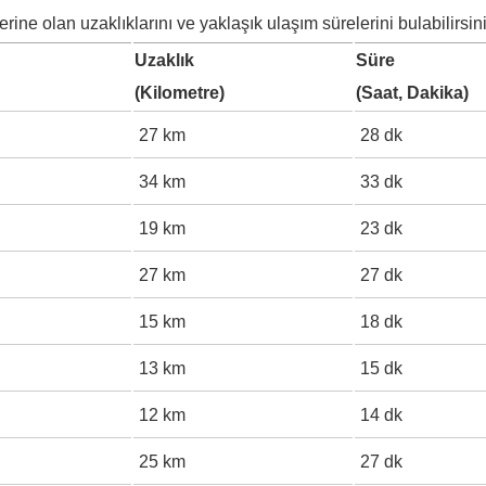
rine olan uzaklıklarını ve yaklaşık ulaşım sürelerini bulabilirsini
Uzaklık
Süre
(Kilometre)
(Saat, Dakika)
27 km
28 dk
34 km
33 dk
19 km
23 dk
27 km
27 dk
15 km
18 dk
13 km
15 dk
12 km
14 dk
25 km
27 dk