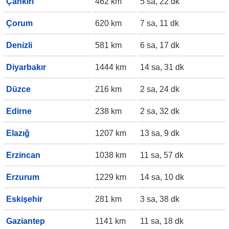
Çankırı
462 km
5 sa, 22 dk
Çorum
620 km
7 sa, 11 dk
Denizli
581 km
6 sa, 17 dk
Diyarbakır
1444 km
14 sa, 31 dk
Düzce
216 km
2 sa, 24 dk
Edirne
238 km
2 sa, 32 dk
Elazığ
1207 km
13 sa, 9 dk
Erzincan
1038 km
11 sa, 57 dk
Erzurum
1229 km
14 sa, 10 dk
Eskişehir
281 km
3 sa, 38 dk
Gaziantep
1141 km
11 sa, 18 dk