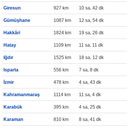
Giresun
927 km
10 sa, 42 dk
Gümüşhane
1087 km
12 sa, 54 dk
Hakkâri
1824 km
19 sa, 26 dk
Hatay
1109 km
11 sa, 11 dk
Iğdır
1525 km
18 sa, 12 dk
Isparta
556 km
7 sa, 8 dk
İzmir
478 km
4 sa, 43 dk
Kahramanmaraş
1114 km
11 sa, 4 dk
Karabük
395 km
4 sa, 25 dk
Karaman
810 km
8 sa, 41 dk