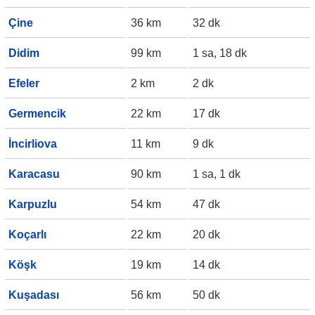
Çine
36 km
32 dk
Didim
99 km
1 sa, 18 dk
Efeler
2 km
2 dk
Germencik
22 km
17 dk
İncirliova
11 km
9 dk
Karacasu
90 km
1 sa, 1 dk
Karpuzlu
54 km
47 dk
Koçarlı
22 km
20 dk
Köşk
19 km
14 dk
Kuşadası
56 km
50 dk