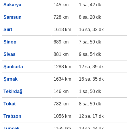
Sakarya
145 km
1 sa, 42 dk
Samsun
728 km
8 sa, 20 dk
Siirt
1618 km
16 sa, 32 dk
Sinop
689 km
7 sa, 59 dk
Sivas
881 km
9 sa, 54 dk
Şanlıurfa
1288 km
12 sa, 39 dk
Şırnak
1634 km
16 sa, 35 dk
Tekirdağ
146 km
1 sa, 50 dk
Tokat
782 km
8 sa, 59 dk
Trabzon
1056 km
12 sa, 17 dk
Tunceli
1165 km
13 sa, 44 dk