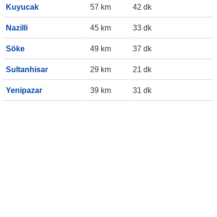
Kuyucak
57 km
42 dk
Nazilli
45 km
33 dk
Söke
49 km
37 dk
Sultanhisar
29 km
21 dk
Yenipazar
39 km
31 dk