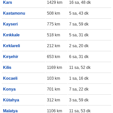
Kars
1429 km
16 sa, 48 dk
Kastamonu
508 km
5 sa, 43 dk
Kayseri
775 km
7 sa, 59 dk
Kırıkkale
518 km
5 sa, 31 dk
Kırklareli
212 km
2 sa, 20 dk
Kırşehir
653 km
6 sa, 31 dk
Kilis
1169 km
11 sa, 52 dk
Kocaeli
103 km
1 sa, 16 dk
Konya
701 km
7 sa, 22 dk
Kütahya
312 km
3 sa, 59 dk
Malatya
1106 km
11 sa, 53 dk