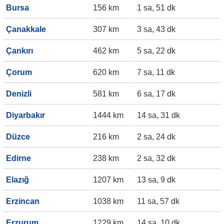
Bursa
156 km
1 sa, 51 dk
Çanakkale
307 km
3 sa, 43 dk
Çankırı
462 km
5 sa, 22 dk
Çorum
620 km
7 sa, 11 dk
Denizli
581 km
6 sa, 17 dk
Diyarbakır
1444 km
14 sa, 31 dk
Düzce
216 km
2 sa, 24 dk
Edirne
238 km
2 sa, 32 dk
Elazığ
1207 km
13 sa, 9 dk
Erzincan
1038 km
11 sa, 57 dk
Erzurum
1229 km
14 sa, 10 dk