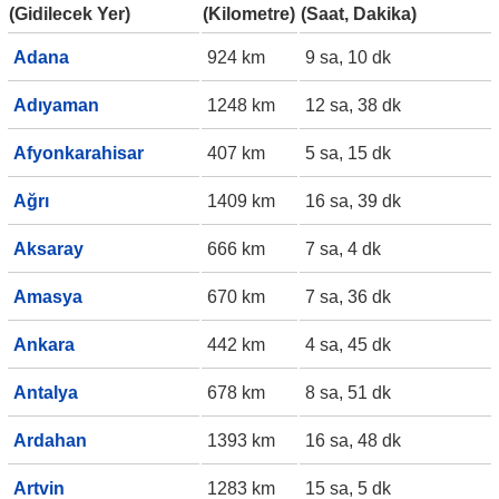
(Gidilecek Yer)
(Kilometre)
(Saat, Dakika)
Adana
924 km
9 sa, 10 dk
Adıyaman
1248 km
12 sa, 38 dk
Afyonkarahisar
407 km
5 sa, 15 dk
Ağrı
1409 km
16 sa, 39 dk
Aksaray
666 km
7 sa, 4 dk
Amasya
670 km
7 sa, 36 dk
Ankara
442 km
4 sa, 45 dk
Antalya
678 km
8 sa, 51 dk
Ardahan
1393 km
16 sa, 48 dk
Artvin
1283 km
15 sa, 5 dk