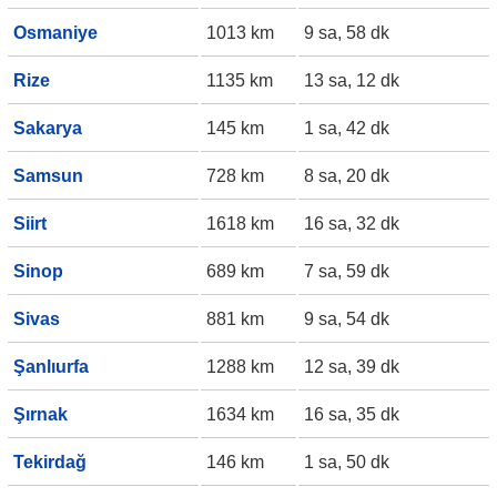
Osmaniye
1013 km
9 sa, 58 dk
Rize
1135 km
13 sa, 12 dk
Sakarya
145 km
1 sa, 42 dk
Samsun
728 km
8 sa, 20 dk
Siirt
1618 km
16 sa, 32 dk
Sinop
689 km
7 sa, 59 dk
Sivas
881 km
9 sa, 54 dk
Şanlıurfa
1288 km
12 sa, 39 dk
Şırnak
1634 km
16 sa, 35 dk
Tekirdağ
146 km
1 sa, 50 dk