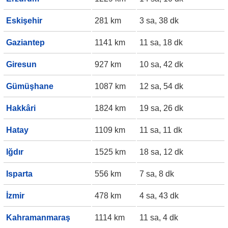
Eskişehir
281 km
3 sa, 38 dk
Gaziantep
1141 km
11 sa, 18 dk
Giresun
927 km
10 sa, 42 dk
Gümüşhane
1087 km
12 sa, 54 dk
Hakkâri
1824 km
19 sa, 26 dk
Hatay
1109 km
11 sa, 11 dk
Iğdır
1525 km
18 sa, 12 dk
Isparta
556 km
7 sa, 8 dk
İzmir
478 km
4 sa, 43 dk
Kahramanmaraş
1114 km
11 sa, 4 dk