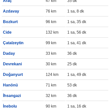
Araç
47 km
35 dk
Azdavay
76 km
1 sa, 8 dk
Bozkurt
96 km
1 sa, 35 dk
Cide
132 km
1 sa, 56 dk
Çatalzeytin
99 km
1 sa, 41 dk
Daday
33 km
36 dk
Devrekani
30 km
25 dk
Doğanyurt
124 km
1 sa, 49 dk
Hanönü
71 km
53 dk
İhsangazi
32 km
36 dk
İnebolu
90 km
1 sa, 16 dk