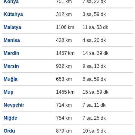
Konya
701 km
7 sa, 22 dk
Kütahya
312 km
3 sa, 59 dk
Malatya
1106 km
11 sa, 53 dk
Manisa
428 km
4 sa, 20 dk
Mardin
1467 km
14 sa, 39 dk
Mersin
932 km
9 sa, 13 dk
Muğla
653 km
6 sa, 59 dk
Muş
1455 km
15 sa, 59 dk
Nevşehir
714 km
7 sa, 11 dk
Niğde
754 km
7 sa, 25 dk
Ordu
879 km
10 sa, 9 dk