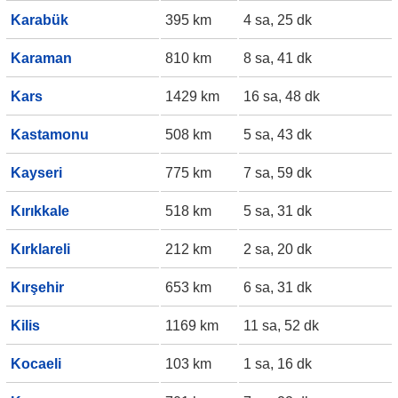
Karabük
395 km
4 sa, 25 dk
Karaman
810 km
8 sa, 41 dk
Kars
1429 km
16 sa, 48 dk
Kastamonu
508 km
5 sa, 43 dk
Kayseri
775 km
7 sa, 59 dk
Kırıkkale
518 km
5 sa, 31 dk
Kırklareli
212 km
2 sa, 20 dk
Kırşehir
653 km
6 sa, 31 dk
Kilis
1169 km
11 sa, 52 dk
Kocaeli
103 km
1 sa, 16 dk