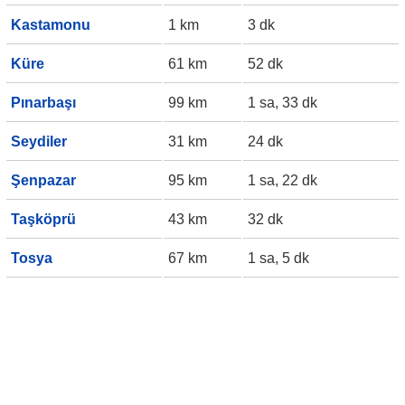
Kastamonu
1 km
3 dk
Küre
61 km
52 dk
Pınarbaşı
99 km
1 sa, 33 dk
Seydiler
31 km
24 dk
Şenpazar
95 km
1 sa, 22 dk
Taşköprü
43 km
32 dk
Tosya
67 km
1 sa, 5 dk