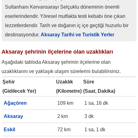
Sultanhanı Kervansarayı Selçuklu döneminin önemli
eserlerindendir. Yöresel mutfakta testi kebabı öne çıkan
lezzetlerdendir. Tarih ve doğanın iç içe geçtiği huzurlu bir
destinasyondur.
Aksaray Tarihi ve Turistik Yerler
Aksaray şehrinin ilçelerine olan uzaklıkları
Aşağıdaki tabloda Aksaray şehrinin ilçelerine olan
uzaklıklarını ve yaklaşık ulaşım sürelerini bulabilirsiniz.
Şehir
Uzaklık
Süre
(Gidilecek Yer)
(Kilometre)
(Saat, Dakika)
Ağaçören
109 km
1 sa, 16 dk
Aksaray
2 km
3 dk
Eskil
72 km
1 sa, 1 dk