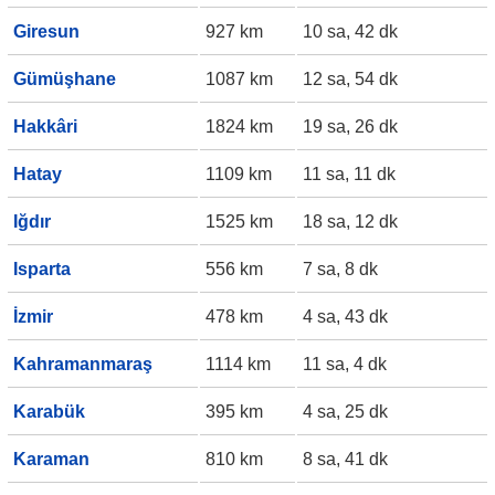
Giresun
927 km
10 sa, 42 dk
Gümüşhane
1087 km
12 sa, 54 dk
Hakkâri
1824 km
19 sa, 26 dk
Hatay
1109 km
11 sa, 11 dk
Iğdır
1525 km
18 sa, 12 dk
Isparta
556 km
7 sa, 8 dk
İzmir
478 km
4 sa, 43 dk
Kahramanmaraş
1114 km
11 sa, 4 dk
Karabük
395 km
4 sa, 25 dk
Karaman
810 km
8 sa, 41 dk