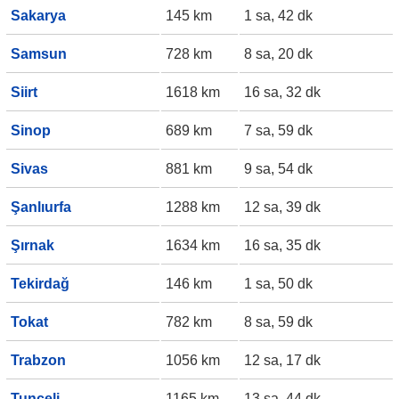
Sakarya
145 km
1 sa, 42 dk
Samsun
728 km
8 sa, 20 dk
Siirt
1618 km
16 sa, 32 dk
Sinop
689 km
7 sa, 59 dk
Sivas
881 km
9 sa, 54 dk
Şanlıurfa
1288 km
12 sa, 39 dk
Şırnak
1634 km
16 sa, 35 dk
Tekirdağ
146 km
1 sa, 50 dk
Tokat
782 km
8 sa, 59 dk
Trabzon
1056 km
12 sa, 17 dk
Tunceli
1165 km
13 sa, 44 dk