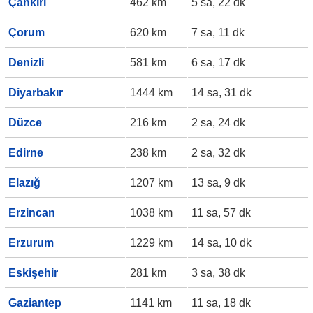
Çankırı
462 km
5 sa, 22 dk
Çorum
620 km
7 sa, 11 dk
Denizli
581 km
6 sa, 17 dk
Diyarbakır
1444 km
14 sa, 31 dk
Düzce
216 km
2 sa, 24 dk
Edirne
238 km
2 sa, 32 dk
Elazığ
1207 km
13 sa, 9 dk
Erzincan
1038 km
11 sa, 57 dk
Erzurum
1229 km
14 sa, 10 dk
Eskişehir
281 km
3 sa, 38 dk
Gaziantep
1141 km
11 sa, 18 dk