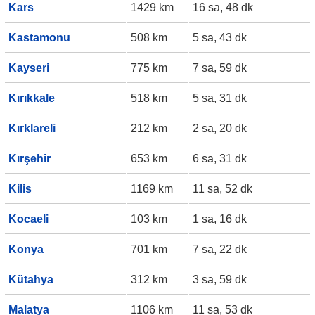
Kars
1429 km
16 sa, 48 dk
Kastamonu
508 km
5 sa, 43 dk
Kayseri
775 km
7 sa, 59 dk
Kırıkkale
518 km
5 sa, 31 dk
Kırklareli
212 km
2 sa, 20 dk
Kırşehir
653 km
6 sa, 31 dk
Kilis
1169 km
11 sa, 52 dk
Kocaeli
103 km
1 sa, 16 dk
Konya
701 km
7 sa, 22 dk
Kütahya
312 km
3 sa, 59 dk
Malatya
1106 km
11 sa, 53 dk