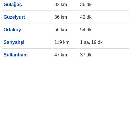
Gülağaç
32 km
36 dk
Güzelyurt
36 km
42 dk
Ortaköy
56 km
54 dk
Sarıyahşi
119 km
1 sa, 19 dk
Sultanhanı
47 km
37 dk